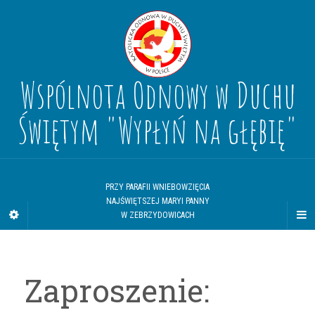
Wspólnota Odnowy w Duchu
Świętym "Wypłyń na głębię"
PRZY PARAFII WNIEBOWZIĘCIA
NAJŚWIĘTSZEJ MARYI PANNY
W ZEBRZYDOWICACH
Zaproszenie: