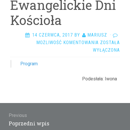
Ewangelickie Dni
Kościoła
14 CZERWCA, 2017
BY
MARIUSZ
·
ZAPROSZENIE
MOŻLIWOŚĆ KOMENTOWANIA
ZOSTAŁA
EWANGELICKI
WYŁĄCZONA
DNI
Program
KOŚCIOŁA
Podesłała: Iwona
Nawigacja
wpisu
Previous
Previous
Poprzedni wpis