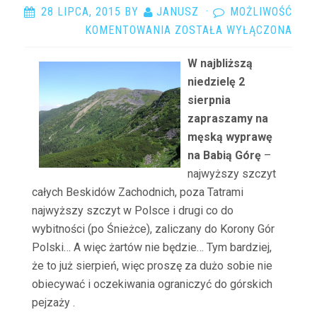
28 LIPCA, 2015
BY
JANUSZ
·
MOŻLIWOŚĆ
BABIA
KOMENTOWANIA
ZOSTAŁA WYŁĄCZONA
GÓRA
W najbliższą
niedzielę 2
sierpnia
zapraszamy na
męską wyprawę
na Babią Górę
–
najwyższy szczyt
całych Beskidów Zachodnich, poza Tatrami
najwyższy szczyt w Polsce i drugi co do
wybitności (po Śnieżce), zaliczany do Korony Gór
Polski… A więc żartów nie będzie… Tym bardziej,
że to już sierpień, więc proszę za dużo sobie nie
obiecywać i oczekiwania ograniczyć do górskich
pejzaży
.