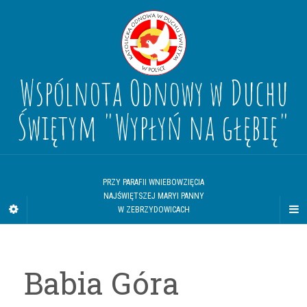
Wspólnota Odnowy w Duchu
Świętym "Wypłyń na głębię"
PRZY PARAFII WNIEBOWZIĘCIA
NAJŚWIĘTSZEJ MARYI PANNY
W ZEBRZYDOWICACH
Babia Góra