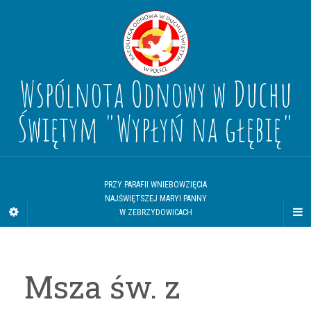
Wspólnota Odnowy w Duchu
Świętym "Wypłyń na głębię"
PRZY PARAFII WNIEBOWZIĘCIA
NAJŚWIĘTSZEJ MARYI PANNY
W ZEBRZYDOWICACH
Msza św. z