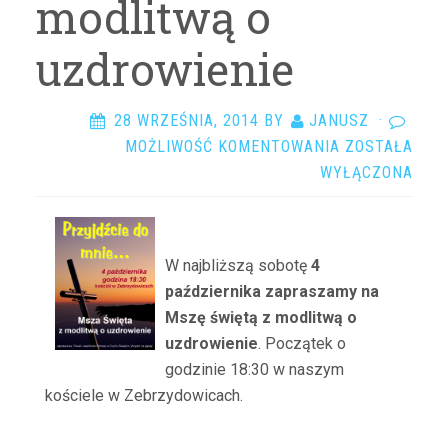
modlitwą o
uzdrowienie
28 WRZEŚNIA, 2014
BY
JANUSZ
·
MSZA
MOŻLIWOŚĆ KOMENTOWANIA
ZOSTAŁA
ŚW.
WYŁĄCZONA
Z
MODLITWĄ
O
W najbliższą sobotę
4
UZDROWIENIE
października zapraszamy na
Mszę świętą z modlitwą o
uzdrowienie
. Początek o
godzinie 18:30 w naszym
kościele w Zebrzydowicach.