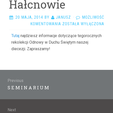
Hałcnowie
20 MAJA, 2014
BY
JANUSZ
·
MOŻLIWOŚĆ
REKOLEKCJE
KOMENTOWANIA
ZOSTAŁA WYŁĄCZONA
W
Tutaj
najdziesz informacje dotyczące tegorocznych
HAŁCNOWIE
rekolekcji Odnowy w Duchu Świętym naszej
diecezji. Zapraszamy!
Nawigacja
wpisu
Previous
Previous
S E M I N A R I U M
post:
Next