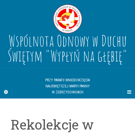
Wspólnota Odnowy w Duchu
Świętym "Wypłyń na głębię"
PRZY PARAFII WNIEBOWZIĘCIA
NAJŚWIĘTSZEJ MARYI PANNY
W ZEBRZYDOWICACH
Rekolekcje w