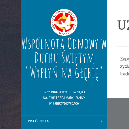
U
Wspólnota Odnowy w
Duchu Świętym
Zapr
"Wypłyń na głębię"
życi
trad
PRZY PARAFII WNIEBOWZIĘCIA
NAJŚWIĘTSZEJ MARYI PANNY
Nawi
W ZEBRZYDOWICACH
wpis
WSPÓLNOTA