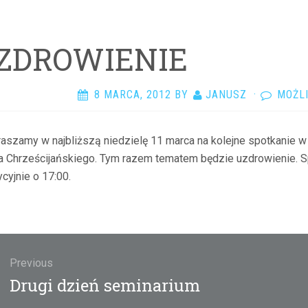
ZDROWIENIE
8 MARCA, 2012
BY
JANUSZ
·
MOŻL
aszamy w najbliższą niedzielę 11 marca na kolejne spotkanie
a Chrześcijańskiego. Tym razem tematem będzie uzdrowienie. S
ycyjnie o 17:00.
gacja
u
Previous
Previous
Drugi dzień seminarium
post: