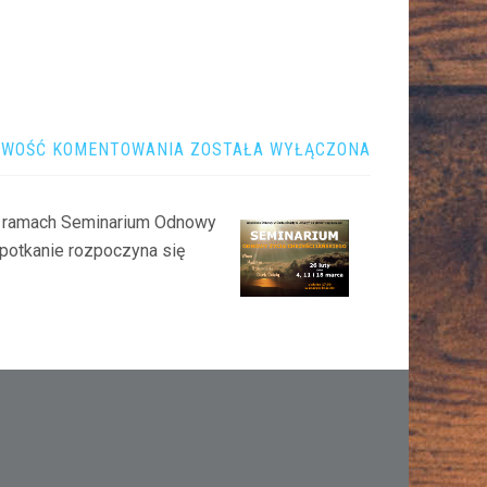
UZDROWIENIE
IWOŚĆ KOMENTOWANIA
ZOSTAŁA WYŁĄCZONA
 w ramach Seminarium Odnowy
potkanie rozpoczyna się