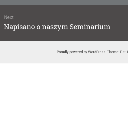
Next
Next
Napisano o naszym Seminarium
post:
Proudly powered by WordPress
. Theme: Flat 