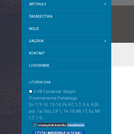
ARTYKUŁY
ŚWIADECTWA
MISJE
GALERIA
KONTAKT
LOGOWANIE
LITURGIA DNIA
6 VIII Czwartek. Święto
Przemienienia Pańskiego
Dn 7, 9-10. 13-14; Ps 97, 1-2. 5-6. 9 (R.:
por. 1a i 9a); 2 P 1, 16-19; Mt 17, 5c; Mt
17, 1-9;