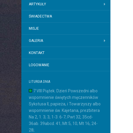
ARTYKUŁY
ŚWIADECTWA
MISJE
GALERIA
KONTAKT
LOGOWANIE
LITURGIA DNIA
7 VIII Piątek. Dzień Powszedni albo
wspomnienie świętych męczenników
Sykstusa II, papieża, i Towarzyszy albo
wspomnienie św. Kajetana, prezbitera
Na 2, 1. 3; 3, 1-3. 6-7; Pwt 32, 35cd-
36ab. 39abcd. 41; Mt 5, 10; Mt 16, 24-
28;