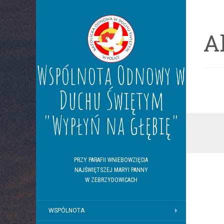
A
Wspólnota Odnowy w
Duchu Świętym
"Wypłyń na głębię"
PRZY PARAFII WNIEBOWZIĘCIA
NAJŚWIĘTSZEJ MARYI PANNY
W ZEBRZYDOWICACH
WSPÓLNOTA