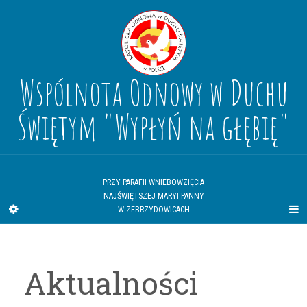
Wspólnota Odnowy w Duchu
Świętym "Wypłyń na głębię"
PRZY PARAFII WNIEBOWZIĘCIA
NAJŚWIĘTSZEJ MARYI PANNY
W ZEBRZYDOWICACH
Aktualności