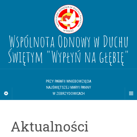
Wspólnota Odnowy w Duchu
Świętym "Wypłyń na głębię"
PRZY PARAFII WNIEBOWZIĘCIA
NAJŚWIĘTSZEJ MARYI PANNY
W ZEBRZYDOWICACH
Aktualności